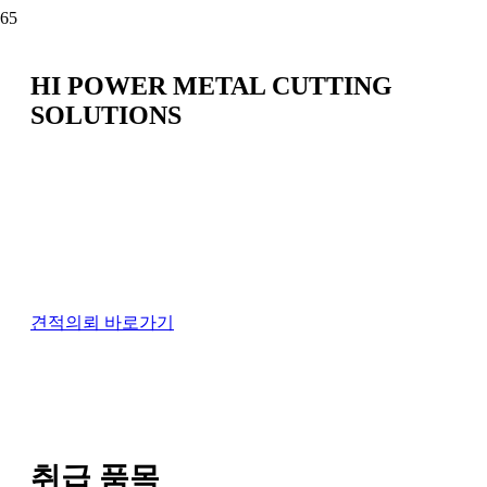
HI POWER METAL CUTTING
SOLUTIONS
대성기술텍(주)은 최적의 설계기술과 최고의 기술진을
바탕으로
획기적인 성능개선을 이루어냈습니다.
또한 글로벌 제조메이커의 세계 일류 부품들로 구성된
레이저기계와
수십년 경험의 노하우로 고객만족에 최선을 다하고 있습
니다.
견적의뢰 바로가기
취급 품목